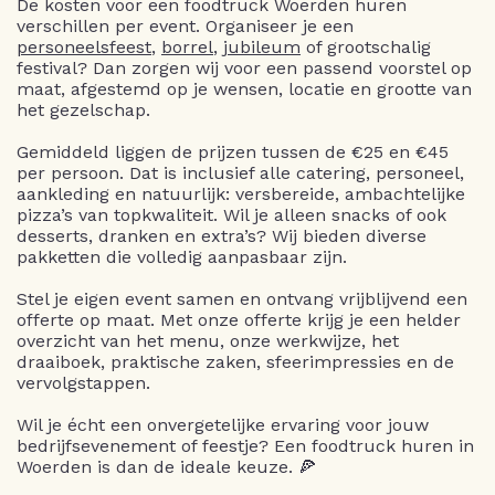
De kosten voor een foodtruck Woerden huren
verschillen per event. Organiseer je een
personeelsfeest
,
borrel
,
jubileum
of grootschalig
festival? Dan zorgen wij voor een passend voorstel op
maat, afgestemd op je wensen, locatie en grootte van
het gezelschap.
Gemiddeld liggen de prijzen tussen de €25 en €45
per persoon. Dat is inclusief alle catering, personeel,
aankleding en natuurlijk: versbereide, ambachtelijke
pizza’s van topkwaliteit. Wil je alleen snacks of ook
desserts, dranken en extra’s? Wij bieden diverse
pakketten die volledig aanpasbaar zijn.
Stel je eigen event samen en ontvang vrijblijvend een
offerte op maat. Met onze offerte krijg je een helder
overzicht van het menu, onze werkwijze, het
draaiboek, praktische zaken, sfeerimpressies en de
vervolgstappen.
Wil je écht een onvergetelijke ervaring voor jouw
bedrijfsevenement of feestje? Een foodtruck huren in
Woerden is dan de ideale keuze. 🍕