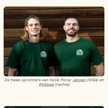
De twee oprichters van Holie Pizza;
Jeroen
(links) en
Philippe
(rechts)