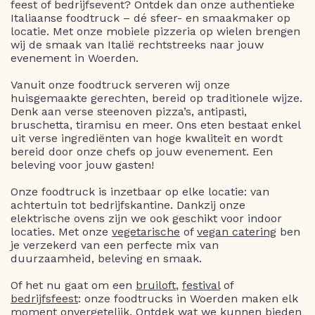
feest of bedrijfsevent? Ontdek dan onze authentieke
Italiaanse foodtruck – dé sfeer- en smaakmaker op
locatie. Met onze mobiele pizzeria op wielen brengen
wij de smaak van Italië rechtstreeks naar jouw
evenement in Woerden.
Vanuit onze foodtruck serveren wij onze
huisgemaakte gerechten, bereid op traditionele wijze.
Denk aan verse steenoven pizza’s, antipasti,
bruschetta, tiramisu en meer. Ons eten bestaat enkel
uit verse ingrediënten van hoge kwaliteit en wordt
bereid door onze chefs op jouw evenement. Een
beleving voor jouw gasten!
Onze foodtruck is inzetbaar op elke locatie: van
achtertuin tot bedrijfskantine. Dankzij onze
elektrische ovens zijn we ook geschikt voor indoor
locaties. Met onze
vegetarische
of
vegan catering
ben
je verzekerd van een perfecte mix van
duurzaamheid, beleving en smaak.
Of het nu gaat om een
bruiloft
,
festival
of
bedrijfsfeest
: onze foodtrucks in Woerden maken elk
moment onvergetelijk. Ontdek wat we kunnen bieden