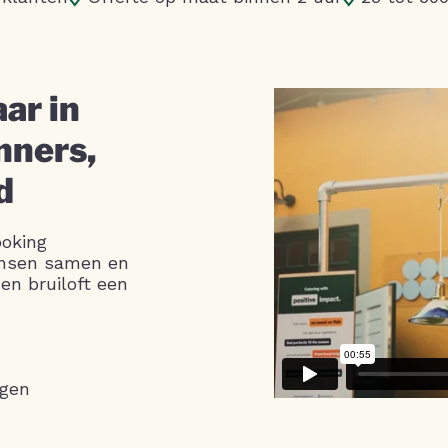
ar in
nners,
d
ooking
ensen samen en
en bruiloft een
agen