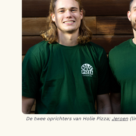
De twee oprichters van Holie Pizza;
Jeroen
(li