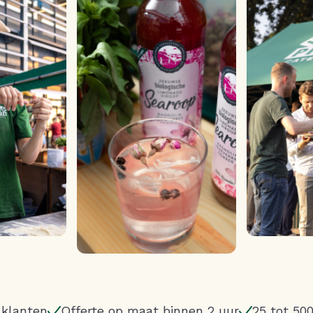
Γ
 klanten
Offerte op maat binnen 2 uur
25 tot 50