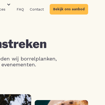
Bekijk ons aanbod
ces
FAQ
Contact
mstreken
eden wij borrelplanken,
re evenementen.