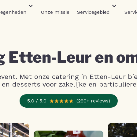
legenheden
Onze missie
Servicegebied
Servi
g Etten-Leur en o
vent. Met onze catering in Etten-Leur bi
s en desserts voor zakelijke en particulie
5.0 / 5.0
(290+ reviews)