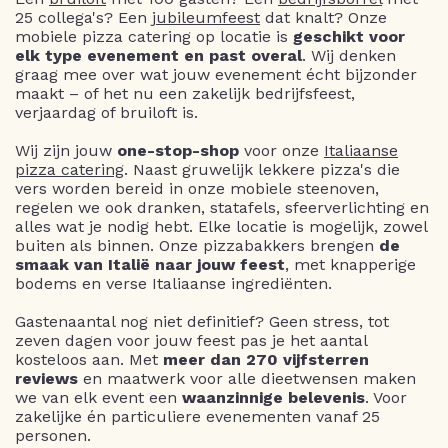
25 collega's? Een
jubileumfeest
dat knalt? Onze
mobiele pizza catering op locatie is
geschikt voor
elk type evenement en past overal
. Wij denken
graag mee over wat jouw evenement écht bijzonder
maakt – of het nu een zakelijk bedrijfsfeest,
verjaardag of bruiloft is.
Wij zijn jouw
one-stop-shop
voor onze
Italiaanse
pizza catering
. Naast gruwelijk lekkere pizza's die
vers worden bereid in onze mobiele steenoven,
regelen we ook dranken, statafels, sfeerverlichting en
alles wat je nodig hebt. Elke locatie is mogelijk, zowel
buiten als binnen. Onze pizzabakkers brengen
de
smaak van Italië naar jouw feest
, met knapperige
bodems en verse Italiaanse ingrediënten.
Gastenaantal nog niet definitief? Geen stress, tot
zeven dagen voor jouw feest pas je het aantal
kosteloos aan. Met
meer dan 270 vijfsterren
reviews
en maatwerk voor alle dieetwensen maken
we van elk event een
waanzinnige belevenis
. Voor
zakelijke én particuliere evenementen vanaf 25
personen.