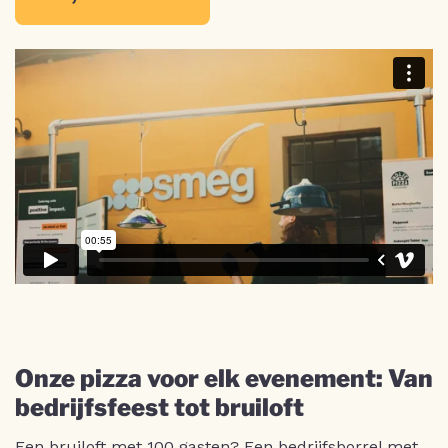
Onze pizza voor elk evenement: Van
bedrijfsfeest tot bruiloft
Een
bruiloft
met 100 gasten? Een
bedrijfsborrel
met