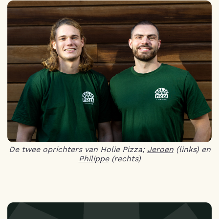
De twee oprichters van Holie Pizza;
Jeroen
(links) en
Philippe
(rechts)