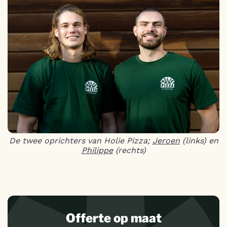
De twee oprichters van Holie Pizza;
Jeroen
(links) en
Philippe
(rechts)
Offerte op maat