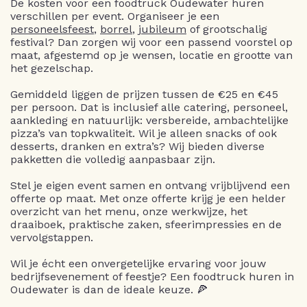
De kosten voor een foodtruck Oudewater huren
verschillen per event. Organiseer je een
personeelsfeest
,
borrel
,
jubileum
of grootschalig
festival? Dan zorgen wij voor een passend voorstel op
maat, afgestemd op je wensen, locatie en grootte van
het gezelschap.
Gemiddeld liggen de prijzen tussen de €25 en €45
per persoon. Dat is inclusief alle catering, personeel,
aankleding en natuurlijk: versbereide, ambachtelijke
pizza’s van topkwaliteit. Wil je alleen snacks of ook
desserts, dranken en extra’s? Wij bieden diverse
pakketten die volledig aanpasbaar zijn.
Stel je eigen event samen en ontvang vrijblijvend een
offerte op maat. Met onze offerte krijg je een helder
overzicht van het menu, onze werkwijze, het
draaiboek, praktische zaken, sfeerimpressies en de
vervolgstappen.
Wil je écht een onvergetelijke ervaring voor jouw
bedrijfsevenement of feestje? Een foodtruck huren in
Oudewater is dan de ideale keuze. 🍕