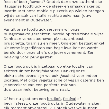
feest of bedrijfsevent? Ontdek dan onze authentieke
Italiaanse foodtruck – dé sfeer- en smaakmaker op
locatie. Met onze mobiele pizzeria op wielen brengen
wij de smaak van Italië rechtstreeks naar jouw
evenement in Oudewater.
Vanuit onze foodtruck serveren wij onze
huisgemaakte gerechten, bereid op traditionele wijze.
Denk aan verse steenoven pizza’s, antipasti,
bruschetta, tiramisu en meer. Ons eten bestaat enkel
uit verse ingrediënten van hoge kwaliteit en wordt
bereid door onze chefs op jouw evenement. Een
beleving voor jouw gasten!
Onze foodtruck is inzetbaar op elke locatie: van
achtertuin tot bedrijfskantine. Dankzij onze
elektrische ovens zijn we ook geschikt voor indoor
locaties. Met onze
vegetarische
of
vegan catering
ben
je verzekerd van een perfecte mix van
duurzaamheid, beleving en smaak.
Of het nu gaat om een
bruiloft
,
festival
of
bedrijfsfeest
: onze foodtrucks in Oudewater maken
elk moment onvergetelijk. Ontdek wat we kunnen