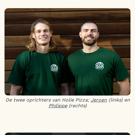
De twee oprichters van Holie Pizza;
Jeroen
(links) en
Philippe
(rechts)