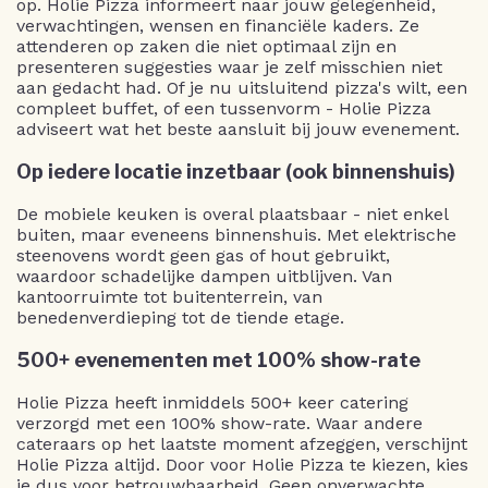
op. Holie Pizza informeert naar jouw gelegenheid,
verwachtingen, wensen en financiële kaders. Ze
attenderen op zaken die niet optimaal zijn en
presenteren suggesties waar je zelf misschien niet
aan gedacht had. Of je nu uitsluitend pizza's wilt, een
compleet buffet, of een tussenvorm - Holie Pizza
adviseert wat het beste aansluit bij jouw evenement.
Op iedere locatie inzetbaar (ook binnenshuis)
De mobiele keuken is overal plaatsbaar - niet enkel
buiten, maar eveneens binnenshuis. Met elektrische
steenovens wordt geen gas of hout gebruikt,
waardoor schadelijke dampen uitblijven. Van
kantoorruimte tot buitenterrein, van
benedenverdieping tot de tiende etage.
500+ evenementen met 100% show-rate
Holie Pizza heeft inmiddels 500+ keer catering
verzorgd met een 100% show-rate. Waar andere
cateraars op het laatste moment afzeggen, verschijnt
Holie Pizza altijd. Door voor Holie Pizza te kiezen, kies
je dus voor betrouwbaarheid. Geen onverwachte