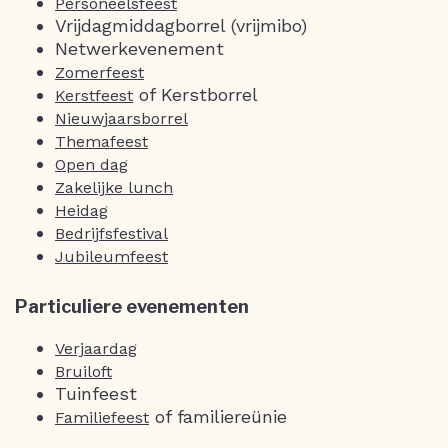
Personeelsfeest
Vrijdagmiddagborrel (vrijmibo)
Netwerkevenement
Zomerfeest
of Kerstborrel
Kerstfeest
Nieuwjaarsborrel
Themafeest
Open dag
Zakelijke lunch
Heidag
Bedrijfsfestival
Jubileumfeest
Particuliere evenementen
Verjaardag
Bruiloft
Tuinfeest
of familiereünie
Familiefeest