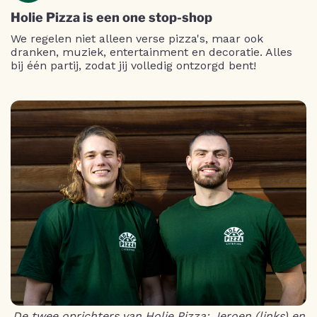
Holie Pizza is een one stop-shop
We regelen niet alleen verse pizza's, maar ook
dranken, muziek, entertainment en decoratie. Alles
bij één partij, zodat jij volledig ontzorgd bent!
De twee oprichters van Holie Pizza;
Jeroen
(links) en