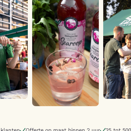
Γ
 klanten
Offerte op maat binnen 2 uur
25 tot 50