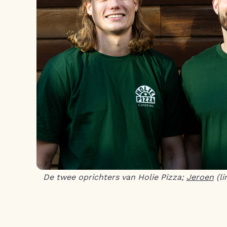
De twee oprichters van Holie Pizza;
Jeroen
(li