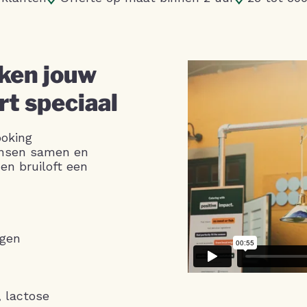
ken jouw
t speciaal
ooking
ensen samen en
en bruiloft een
agen
, lactose