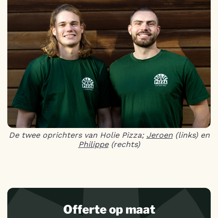
De twee oprichters van Holie Pizza;
Jeroen
(links) en
Philippe
(rechts)
Offerte op maat