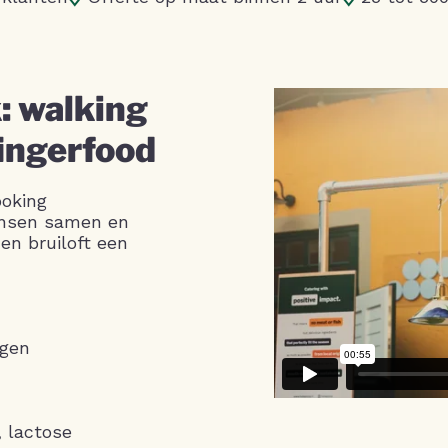
: walking
fingerfood
ooking
ensen samen en
en bruiloft een
agen
, lactose