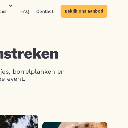
Bekijk ons aanbod
ces
FAQ
Contact
mstreken
jes, borrelplanken en
pe event.