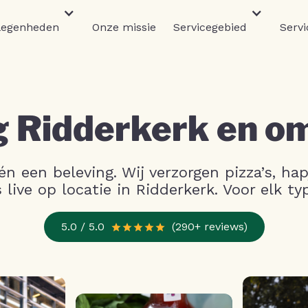
legenheden
Onze missie
Servicegebied
Servi
g Ridderkerk en o
n een beleving. Wij verzorgen pizza’s, hap
 live op locatie in Ridderkerk. Voor elk ty
5.0 / 5.0
(290+ reviews)