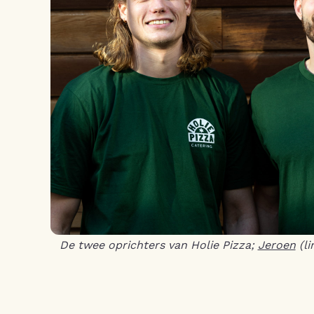
De twee oprichters van Holie Pizza;
Jeroen
(li