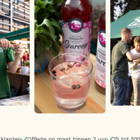
Γ
 klanten
Offerte op maat binnen 2 uur
25 tot 50