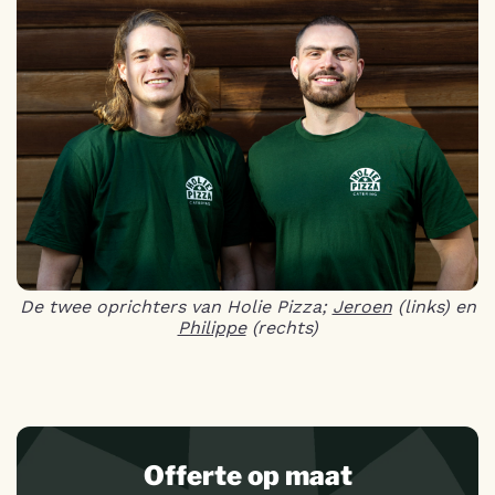
De twee oprichters van Holie Pizza;
Jeroen
(links) en
Philippe
(rechts)
Offerte op maat