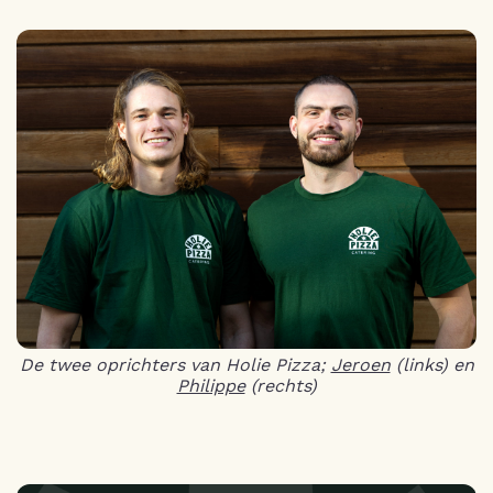
De twee oprichters van Holie Pizza;
Jeroen
(links) en
Philippe
(rechts)