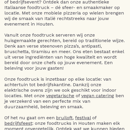
of bedrijfsevent? Ontdek dan onze authentieke
Italiaanse foodtruck – dé sfeer- en smaakmaker op
locatie. Met onze mobiele pizzeria op wielen brengen
wij de smaak van Italië rechtstreeks naar jouw
evenement in Houten.
Vanuit onze foodtruck serveren wij onze
huisgemaakte gerechten, bereid op traditionele wijze.
Denk aan verse steenoven pizza’s, antipasti,
bruschetta, tiramisu en meer. Ons eten bestaat enkel
uit verse ingrediënten van hoge kwaliteit en wordt
bereid door onze chefs op jouw evenement. Een
beleving voor jouw gasten!
Onze foodtruck is inzetbaar op elke locatie: van
achtertuin tot bedrijfskantine. Dankzij onze
elektrische ovens zijn we ook geschikt voor indoor
locaties. Met onze
vegetarische
of
vegan catering
ben
je verzekerd van een perfecte mix van
duurzaamheid, beleving en smaak.
Of het nu gaat om een
bruiloft
,
festival
of
bedrijfsfeest
: onze foodtrucks in Houten maken elk
moment onvergetelijk. Ontdek wat we kunnen bieden