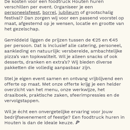
De kosten voor een foodtruck Houten huren
verschillen per event. Organiseer je een
personeelsfeest
,
borrel
,
jubileum
of grootschalig
festival? Dan zorgen wij voor een passend voorstel op
maat, afgestemd op je wensen, locatie en grootte van
het gezelschap.
Gemiddeld liggen de prijzen tussen de €25 en €45
per persoon. Dat is inclusief alle catering, personeel,
aankleding en natuurlijk: versbereide, ambachtelijke
pizza’s van topkwaliteit. Wil je alleen snacks of ook
desserts, dranken en extra’s? Wij bieden diverse
pakketten die volledig aanpasbaar zijn.
Stel je eigen event samen en ontvang vrijblijvend een
offerte op maat. Met onze offerte krijg je een helder
overzicht van het menu, onze werkwijze, het
draaiboek, praktische zaken, sfeerimpressies en de
vervolgstappen.
Wil je écht een onvergetelijke ervaring voor jouw
bedrijfsevenement of feestje? Een foodtruck huren in
Houten is dan de ideale keuze. 🍕