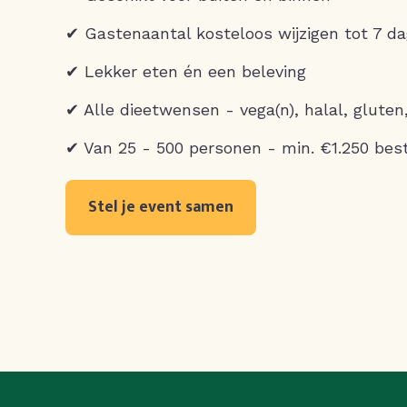
✔ Gastenaantal kosteloos wijzigen tot 7 d
✔ Lekker eten én een beleving
✔ Alle dieetwensen - vega(n), halal, gluten
✔ Van 25 - 500 personen - min. €1.250 bes
Stel je event samen