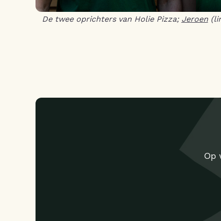
De twee oprichters van Holie Pizza;
Jeroen
(li
Op 