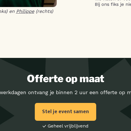
Bij ons fiks je 
nks) en
Philippe
(rechts)
Offerte op maat
werkdagen ontvang je binnen 2 uur een offerte op m
Stel je event samen
Geheel vrijblijvend