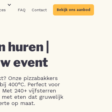
Bekijk ons aanbod
ces
FAQ
Contact
 huren |
uw event
kt? Onze pizzabakkers
bij 400°C. Perfect voor
 Met 240+ vijfsterren
 met eten dat gruwelijk
erte op maat.