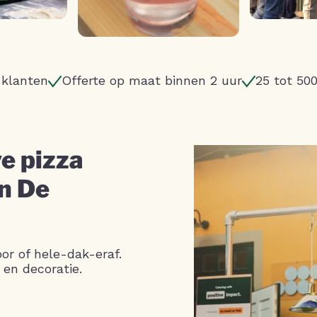
 klanten
Offerte op maat binnen 2 uur
25 tot 50
e pizza
in De
or of hele-dak-eraf.
 en decoratie.