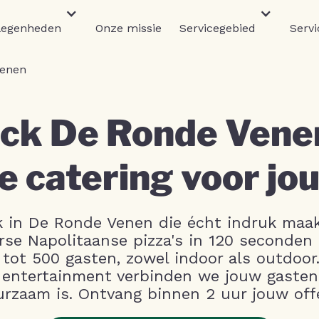
legenheden
Onze missie
Servicegebied
Servi
Venen
ck De Ronde Venen
e catering voor jo
k in De Ronde Venen die écht indruk maa
rse Napolitaanse pizza's in 120 seconden 
ot 500 gasten, zowel indoor als outdoor.
g entertainment verbinden we jouw gasten
urzaam is. Ontvang binnen 2 uur jouw off