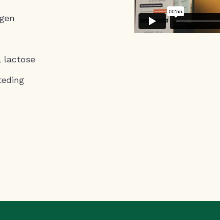
agen
, lactose
teding