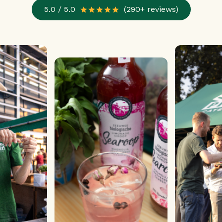
Γ
5.0 / 5.0
(290+ reviews)