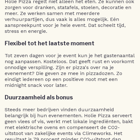
Holie Pizza regelt niet alleen het eten. Ze kunnen ook
zorgen voor dranken, statafels, stoelen, decoratie en
meer. Ze werken samen met meerdere
verhuurpartijen, dus vaak is alles mogelijk. Eén
aanspreekpunt voor je hele event. Dat scheelt tijd,
stress en energie.
Flexibel tot het laatste moment
Tot zeven dagen voor je event kun je het gastenaantal
nog aanpassen. Kosteloos. Dat geeft rust en voorkomt
onnodige verspilling. Zijn er pizza's over na je
evenement? Die geven ze mee in pizzadozen. Zo
eindigt iedereen op een positieve noot met een
midnight snack voor later.
Duurzaamheid als bonus
Steeds meer bedrijven vinden duurzaamheid
belangrijk bij hun evenementen. Holie Pizza serveert
geen vlees of vis, werkt met lokale ingrediënten, bakt
met elektrische ovens en compenseert de CO2-
uitstoot van zakelijke events via Climeworks. Het
resultaat is 79 procent minder CO2-uitstoot dan