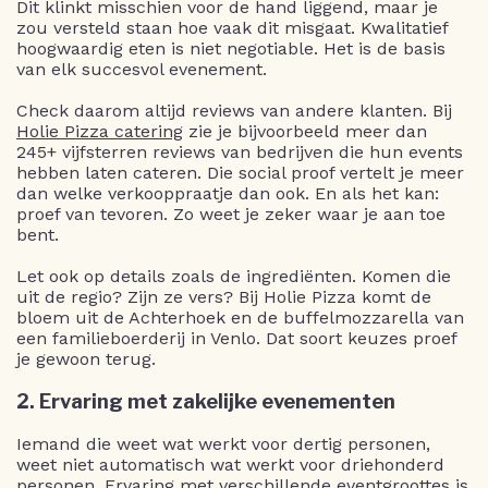
Dit klinkt misschien voor de hand liggend, maar je
zou versteld staan hoe vaak dit misgaat. Kwalitatief
hoogwaardig eten is niet negotiable. Het is de basis
van elk succesvol evenement.
Check daarom altijd reviews van andere klanten. Bij
Holie Pizza catering
zie je bijvoorbeeld meer dan
245+ vijfsterren reviews van bedrijven die hun events
hebben laten cateren. Die social proof vertelt je meer
dan welke verkooppraatje dan ook. En als het kan:
proef van tevoren. Zo weet je zeker waar je aan toe
bent.
Let ook op details zoals de ingrediënten. Komen die
uit de regio? Zijn ze vers? Bij Holie Pizza komt de
bloem uit de Achterhoek en de buffelmozzarella van
een familieboerderij in Venlo. Dat soort keuzes proef
je gewoon terug.
2. Ervaring met zakelijke evenementen
Iemand die weet wat werkt voor dertig personen,
weet niet automatisch wat werkt voor driehonderd
personen. Ervaring met verschillende eventgroottes is