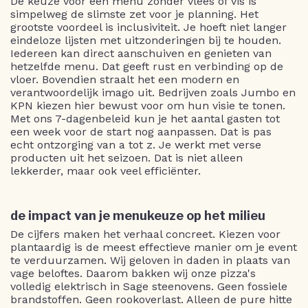
De keuze voor een menu zonder vlees of vis is
simpelweg de slimste zet voor je planning. Het
grootste voordeel is inclusiviteit. Je hoeft niet langer
eindeloze lijsten met uitzonderingen bij te houden.
Iedereen kan direct aanschuiven en genieten van
hetzelfde menu. Dat geeft rust en verbinding op de
vloer. Bovendien straalt het een modern en
verantwoordelijk imago uit. Bedrijven zoals Jumbo en
KPN kiezen hier bewust voor om hun visie te tonen.
Met ons 7-dagenbeleid kun je het aantal gasten tot
een week voor de start nog aanpassen. Dat is pas
echt ontzorging van a tot z. Je werkt met verse
producten uit het seizoen. Dat is niet alleen
lekkerder, maar ook veel efficiënter.
de impact van je menukeuze op het milieu
De cijfers maken het verhaal concreet. Kiezen voor
plantaardig is de meest effectieve manier om je event
te verduurzamen. Wij geloven in daden in plaats van
vage beloftes. Daarom bakken wij onze pizza's
volledig elektrisch in Sage steenovens. Geen fossiele
brandstoffen. Geen rookoverlast. Alleen de pure hitte