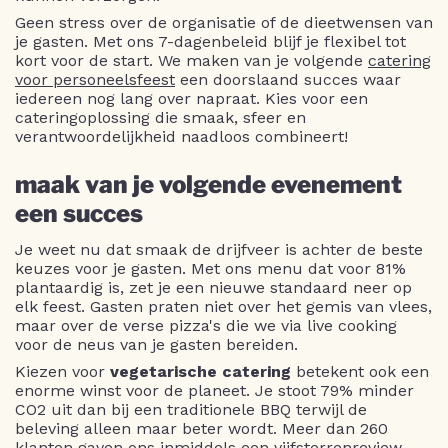
Geen stress over de organisatie of de dieetwensen van
je gasten. Met ons 7-dagenbeleid blijf je flexibel tot
kort voor de start. We maken van je volgende
catering
voor personeelsfeest
een doorslaand succes waar
iedereen nog lang over napraat. Kies voor een
cateringoplossing die smaak, sfeer en
verantwoordelijkheid naadloos combineert!
maak van je volgende evenement
een succes
Je weet nu dat smaak de drijfveer is achter de beste
keuzes voor je gasten. Met ons menu dat voor 81%
plantaardig is, zet je een nieuwe standaard neer op
elk feest. Gasten praten niet over het gemis van vlees,
maar over de verse pizza's die we via live cooking
voor de neus van je gasten bereiden.
Kiezen voor
vegetarische catering
betekent ook een
enorme winst voor de planeet. Je stoot 79% minder
CO2 uit dan bij een traditionele BBQ terwijl de
beleving alleen maar beter wordt. Meer dan 260
klanten gaven ons inmiddels een vijfsterrenreview