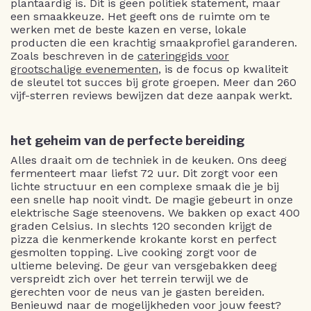
plantaardig is. Dit is geen politiek statement, maar
een smaakkeuze. Het geeft ons de ruimte om te
werken met de beste kazen en verse, lokale
producten die een krachtig smaakprofiel garanderen.
Zoals beschreven in de
cateringgids voor
grootschalige evenementen
, is de focus op kwaliteit
de sleutel tot succes bij grote groepen. Meer dan 260
vijf-sterren reviews bewijzen dat deze aanpak werkt.
het geheim van de perfecte bereiding
Alles draait om de techniek in de keuken. Ons deeg
fermenteert maar liefst 72 uur. Dit zorgt voor een
lichte structuur en een complexe smaak die je bij
een snelle hap nooit vindt. De magie gebeurt in onze
elektrische Sage steenovens. We bakken op exact 400
graden Celsius. In slechts 120 seconden krijgt de
pizza die kenmerkende krokante korst en perfect
gesmolten topping. Live cooking zorgt voor de
ultieme beleving. De geur van versgebakken deeg
verspreidt zich over het terrein terwijl we de
gerechten voor de neus van je gasten bereiden.
Benieuwd naar de mogelijkheden voor jouw feest?