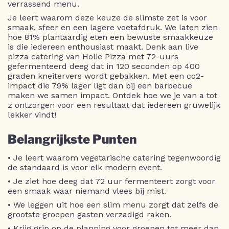
verrassend menu.
Je leert waarom deze keuze de slimste zet is voor
smaak, sfeer en een lagere voetafdruk. We laten zien
hoe 81% plantaardig eten een bewuste smaakkeuze
is die iedereen enthousiast maakt. Denk aan live
pizza catering van Holie Pizza met 72-uurs
gefermenteerd deeg dat in 120 seconden op 400
graden kneitervers wordt gebakken. Met een co2-
impact die 79% lager ligt dan bij een barbecue
maken we samen impact. Ontdek hoe we je van a tot
z ontzorgen voor een resultaat dat iedereen gruwelijk
lekker vindt!
Belangrijkste Punten
• Je leert waarom vegetarische catering tegenwoordig
de standaard is voor elk modern event.
• Je ziet hoe deeg dat 72 uur fermenteert zorgt voor
een smaak waar niemand vlees bij mist.
• We leggen uit hoe een slim menu zorgt dat zelfs de
grootste groepen gasten verzadigd raken.
• Krijg grip op de planning voor groepen tot meer dan