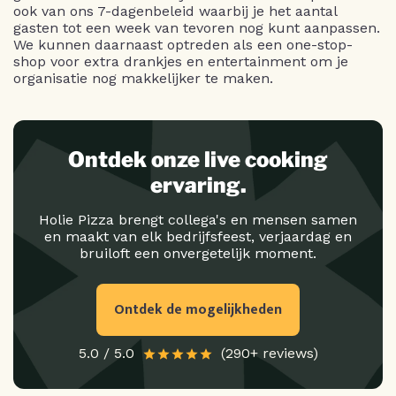
ook van ons 7-dagenbeleid waarbij je het aantal
gasten tot een week van tevoren nog kunt aanpassen.
We kunnen daarnaast optreden als een one-stop-
shop voor extra drankjes en entertainment om je
organisatie nog makkelijker te maken.
Ontdek onze live cooking
ervaring.
Holie Pizza brengt collega's en mensen samen
en maakt van elk bedrijfsfeest, verjaardag en
bruiloft een onvergetelijk moment.
Ontdek de mogelijkheden
5.0 / 5.0
(290+ reviews)