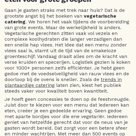
Gaan je gasten straks met trek naar huis? Dat is de
grootste angst bij het boeken van
vegetarische
catering
. We horen het vaak tijdens de voorbereiding
van grote events. Maar de werkelijkheid is anders.
Vegetarische gerechten zitten vaak vol vezels en
complexe koolhydraten die langer verzadigen dan
een snelle hap vlees. Het idee dat een menu zonder
vlees saai is, stamt uit de tijd van de smakeloze
groenteschijf. Vandaag draait alles om de kracht van
verse kruiden en specerijen. Logistiek gezien is koken
voor 1000+ personen zelfs efficiënter. Je hebt geen
gedoe met de voedselveiligheid van rauw vlees en de
doorloop bij de ovens is sneller. Zoals de
trends in
plantaardige catering
laten zien, kiest het publiek
steeds vaker voor kwaliteit boven kwantiteit.
Je hoeft geen concessies te doen op de feestvreugde.
Juist door te kiezen voor een menu dat iedereen kan
eten, creëer je een gedeelde ervaring. Geen gedoe
met aparte bordjes voor die ene vegetariër. Iedereen
geniet van hetzelfde gerecht dat voor de neus van je
gasten wordt bereid. Dat zorgt voor een betere sfeer
en minder wachtrijen. Met meer dan 500 events op