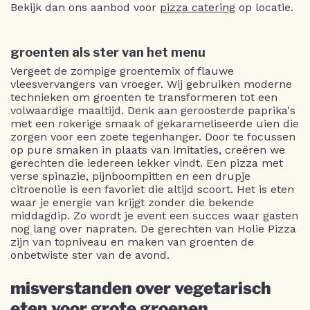
Bekijk dan ons aanbod voor
pizza catering
op locatie.
groenten als ster van het menu
Vergeet de zompige groentemix of flauwe
vleesvervangers van vroeger. Wij gebruiken moderne
technieken om groenten te transformeren tot een
volwaardige maaltijd. Denk aan geroosterde paprika's
met een rokerige smaak of gekarameliseerde uien die
zorgen voor een zoete tegenhanger. Door te focussen
op pure smaken in plaats van imitaties, creëren we
gerechten die iedereen lekker vindt. Een pizza met
verse spinazie, pijnboompitten en een drupje
citroenolie is een favoriet die altijd scoort. Het is eten
waar je energie van krijgt zonder die bekende
middagdip. Zo wordt je event een succes waar gasten
nog lang over napraten. De gerechten van Holie Pizza
zijn van topniveau en maken van groenten de
onbetwiste ster van de avond.
misverstanden over vegetarisch
eten voor grote groepen