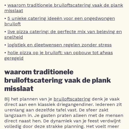
•
waarom traditionele bruiloftscatering vaak de plank
misslaat
•
5 unieke catering ideeën voor een ongedwongen
bruiloft
•
live pizza catering: de perfecte mix van beleving en
snelheid
•
logistiek en dieetwensen regelen zonder stress
•
holie pizza op je bruiloft: van opbouw tot afwas
geregeld
waarom traditionele
bruiloftscatering vaak de plank
misslaat
Bij het plannen van je
bruiloftscatering
denk je vaak
direct aan een klassiek driegangendiner. Iedereen zit
urenlang aan dezelfde tafel vast. De sfeer zakt
langzaam in. Je gasten praten alleen met de mensen
direct naast hen. De dynamiek van je feest verdwijnt
volledig door deze strakke planning. Het voelt meer