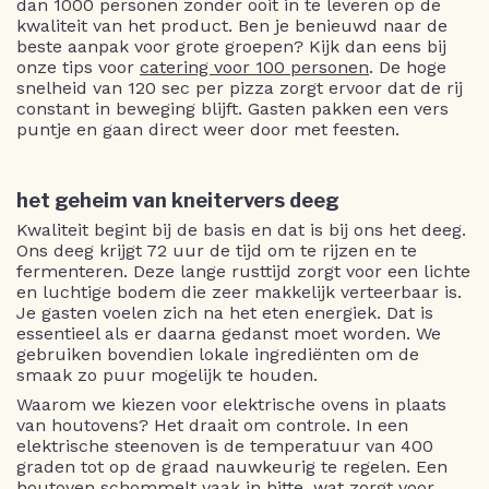
dan 1000 personen zonder ooit in te leveren op de
kwaliteit van het product. Ben je benieuwd naar de
beste aanpak voor grote groepen? Kijk dan eens bij
onze tips voor
catering voor 100 personen
. De hoge
snelheid van 120 sec per pizza zorgt ervoor dat de rij
constant in beweging blijft. Gasten pakken een vers
puntje en gaan direct weer door met feesten.
het geheim van kneitervers deeg
Kwaliteit begint bij de basis en dat is bij ons het deeg.
Ons deeg krijgt 72 uur de tijd om te rijzen en te
fermenteren. Deze lange rusttijd zorgt voor een lichte
en luchtige bodem die zeer makkelijk verteerbaar is.
Je gasten voelen zich na het eten energiek. Dat is
essentieel als er daarna gedanst moet worden. We
gebruiken bovendien lokale ingrediënten om de
smaak zo puur mogelijk te houden.
Waarom we kiezen voor elektrische ovens in plaats
van houtovens? Het draait om controle. In een
elektrische steenoven is de temperatuur van 400
graden tot op de graad nauwkeurig te regelen. Een
houtoven schommelt vaak in hitte, wat zorgt voor