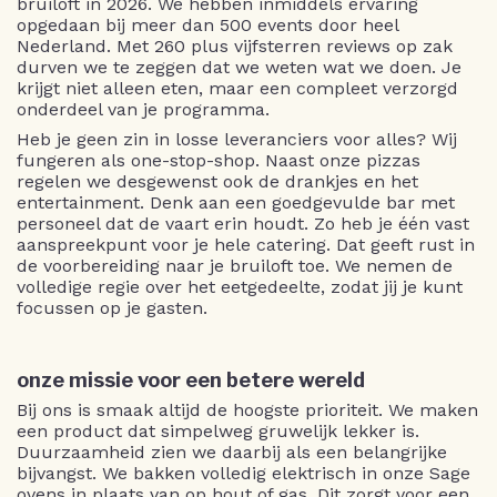
bruiloft in 2026. We hebben inmiddels ervaring
opgedaan bij meer dan 500 events door heel
Nederland. Met 260 plus vijfsterren reviews op zak
durven we te zeggen dat we weten wat we doen. Je
krijgt niet alleen eten, maar een compleet verzorgd
onderdeel van je programma.
Heb je geen zin in losse leveranciers voor alles? Wij
fungeren als one-stop-shop. Naast onze pizzas
regelen we desgewenst ook de drankjes en het
entertainment. Denk aan een goedgevulde bar met
personeel dat de vaart erin houdt. Zo heb je één vast
aanspreekpunt voor je hele catering. Dat geeft rust in
de voorbereiding naar je bruiloft toe. We nemen de
volledige regie over het eetgedeelte, zodat jij je kunt
focussen op je gasten.
onze missie voor een betere wereld
Bij ons is smaak altijd de hoogste prioriteit. We maken
een product dat simpelweg gruwelijk lekker is.
Duurzaamheid zien we daarbij als een belangrijke
bijvangst. We bakken volledig elektrisch in onze Sage
ovens in plaats van op hout of gas. Dit zorgt voor een