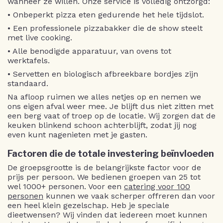
wanneer ze willen. Onze service is volledig ontzorgd:
• Onbeperkt pizza eten gedurende het hele tijdslot.
• Een professionele pizzabakker die de show steelt
met live cooking.
• Alle benodigde apparatuur, van ovens tot
werktafels.
• Servetten en biologisch afbreekbare bordjes zijn
standaard.
Na afloop ruimen we alles netjes op en nemen we
ons eigen afval weer mee. Je blijft dus niet zitten met
een berg vaat of troep op de locatie. Wij zorgen dat de
keuken blinkend schoon achterblijft, zodat jij nog
even kunt nagenieten met je gasten.
Factoren die de totale investering beïnvloeden
De groepsgrootte is de belangrijkste factor voor de
prijs per persoon. We bedienen groepen van 25 tot
wel 1000+ personen. Voor een
catering voor 100
personen
kunnen we vaak scherper offreren dan voor
een heel klein gezelschap. Heb je speciale
dieetwensen? Wij vinden dat iedereen moet kunnen