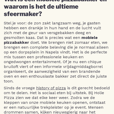
waarom is het de ultieme
sfeermaker?
Stel je voor: de zon zakt langzaam weg, je gasten
hebben een drankje in hun hand en de lucht vult
zich met de geur van versgebakken deeg en
gesmolten kaas. Dat is precies wat een
mobiele
pizzabakker
doet. We brengen niet zomaar eten, we
brengen een complete beleving die je normaal alleen
op een dorpsplein in Napels vindt. Het is de perfecte
mix tussen een professionele keuken en
ongedwongen entertainment. Of je nu een chique
bruiloft viert of een informele vrijdagmiddagborrel
organiseert, de aanwezigheid van een brandende
oven en een enthousiaste bakker zet direct de juiste
toon.
Sinds de vroege
history of pizza
is dit gerecht bedoeld
om te delen. Het is sociaal eten bij uitstek. Bij Holie
Pizza zien we dat elke keer weer. Zodra we de
kleppen van onze mobiele keuken openen, ontstaat
er een natuurlijke trekpleister op je event. Mensen
drommen samen, kijken nieuwsgierig naar het