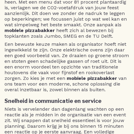
heen. Met een menu dat voor 81 procent plantaardig
is, verlagen we de CO2-voetafdruk van jouw feest
aanzienlijk. Dit doen we zonder de nadruk te leggen
op beperkingen; we focussen juist op wat wel kan en
wat simpelweg het beste smaakt. Onze aanpak als
mobiele pizzabakker
heeft zich al bewezen bij
topklanten zoals Jumbo, SMEG en de TU Delft.
Een bewuste keuze maken als organisator hoeft niet
ingewikkeld te zijn. Onze elektrische ovens zijn daar
een goed voorbeeld van. Ze draaien op groene stroom
en stoten geen schadelijke gassen of roet uit. Dit is
een enorm voordeel ten opzichte van traditionele
houtovens die vaak voor fijnstof en rookoverlast
zorgen. Zo kies je met een
mobiele pizzabakker
van
ons team voor een moderne, schone oplossing die
overal inzetbaar is, zowel binnen als buiten.
Snelheid in communicatie en service
Niets is vervelender dan dagenlang wachten op een
reactie als je midden in de organisatie van een event
zit. Wij snappen dat snelheid essentieel is voor jouw
planning. Daarom krijg je bij ons binnen 15 minuten
een reactie op je eerste aanvraag. Een volledige