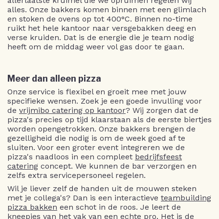
allerlaatste kruimel die we opruimen regelen wij
alles. Onze bakkers komen binnen met een glimlach
en stoken de ovens op tot 400°C. Binnen no-time
ruikt het hele kantoor naar versgebakken deeg en
verse kruiden. Dat is de energie die je team nodig
heeft om de middag weer vol gas door te gaan.
Meer dan alleen pizza
Onze service is flexibel en groeit mee met jouw
specifieke wensen. Zoek je een goede invulling voor
de
vrijmibo catering op kantoor
? Wij zorgen dat de
pizza's precies op tijd klaarstaan als de eerste biertjes
worden opengetrokken. Onze bakkers brengen de
gezelligheid die nodig is om de week goed af te
sluiten. Voor een groter event integreren we de
pizza's naadloos in een compleet
bedrijfsfeest
catering
concept. We kunnen de bar verzorgen en
zelfs extra servicepersoneel regelen.
Wil je liever zelf de handen uit de mouwen steken
met je collega's? Dan is een interactieve
teambuilding
pizza bakken
een schot in de roos. Je leert de
kneepjes van het vak van een echte pro. Het is de