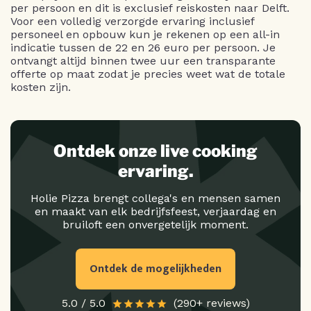
per persoon en dit is exclusief reiskosten naar Delft.
Voor een volledig verzorgde ervaring inclusief
personeel en opbouw kun je rekenen op een all-in
indicatie tussen de 22 en 26 euro per persoon. Je
ontvangt altijd binnen twee uur een transparante
offerte op maat zodat je precies weet wat de totale
kosten zijn.
Ontdek onze live cooking
ervaring.
Holie Pizza brengt collega's en mensen samen
en maakt van elk bedrijfsfeest, verjaardag en
bruiloft een onvergetelijk moment.
Ontdek de mogelijkheden
5.0 / 5.0
(290+ reviews)