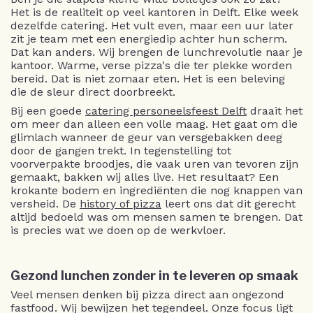
Het is de realiteit op veel kantoren in Delft. Elke week
dezelfde catering. Het vult even, maar een uur later
zit je team met een energiedip achter hun scherm.
Dat kan anders. Wij brengen de lunchrevolutie naar je
kantoor. Warme, verse pizza's die ter plekke worden
bereid. Dat is niet zomaar eten. Het is een beleving
die de sleur direct doorbreekt.
Bij een goede
catering personeelsfeest Delft
draait het
om meer dan alleen een volle maag. Het gaat om die
glimlach wanneer de geur van versgebakken deeg
door de gangen trekt. In tegenstelling tot
voorverpakte broodjes, die vaak uren van tevoren zijn
gemaakt, bakken wij alles live. Het resultaat? Een
krokante bodem en ingrediënten die nog knappen van
versheid. De
history of pizza
leert ons dat dit gerecht
altijd bedoeld was om mensen samen te brengen. Dat
is precies wat we doen op de werkvloer.
Gezond lunchen zonder in te leveren op smaak
Veel mensen denken bij pizza direct aan ongezond
fastfood. Wij bewijzen het tegendeel. Onze focus ligt