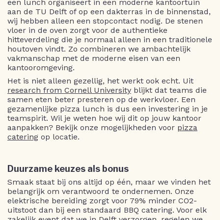
een lunch organiseert in een moderne kantoortuin
aan de TU Delft of op een dakterras in de binnenstad,
wij hebben alleen een stopcontact nodig. De stenen
vloer in de oven zorgt voor de authentieke
hitteverdeling die je normaal alleen in een traditionele
houtoven vindt. Zo combineren we ambachtelijk
vakmanschap met de moderne eisen van een
kantooromgeving.
Het is niet alleen gezellig, het werkt ook echt. Uit
research from Cornell University
blijkt dat teams die
samen eten beter presteren op de werkvloer. Een
gezamenlijke pizza lunch is dus een investering in je
teamspirit. Wil je weten hoe wij dit op jouw kantoor
aanpakken? Bekijk onze mogelijkheden voor
pizza
catering
op locatie.
Duurzame keuzes als bonus
Smaak staat bij ons altijd op één, maar we vinden het
belangrijk om verantwoord te ondernemen. Onze
elektrische bereiding zorgt voor 79% minder CO2-
uitstoot dan bij een standaard BBQ catering. Voor elk
zakelijk event dat we in Delft verzorgen, regelen we