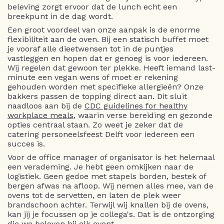
beleving zorgt ervoor dat de lunch echt een
breekpunt in de dag wordt.
Een groot voordeel van onze aanpak is de enorme
flexibiliteit aan de oven. Bij een statisch buffet moet
je vooraf alle dieetwensen tot in de puntjes
vastleggen en hopen dat er genoeg is voor iedereen.
Wij regelen dat gewoon ter plekke. Heeft iemand last-
minute een vegan wens of moet er rekening
gehouden worden met specifieke allergieën? Onze
bakkers passen de topping direct aan. Dit sluit
naadloos aan bij de
CDC guidelines for healthy
workplace meals
, waarin verse bereiding en gezonde
opties centraal staan. Zo weet je zeker dat de
catering personeelsfeest Delft voor iedereen een
succes is.
Voor de office manager of organisator is het helemaal
een verademing. Je hebt geen omkijken naar de
logistiek. Geen gedoe met stapels borden, bestek of
bergen afwas na afloop. Wij nemen alles mee, van de
ovens tot de servetten, en laten de plek weer
brandschoon achter. Terwijl wij knallen bij de ovens,
kan jij je focussen op je collega's. Dat is de ontzorging
die we beloven bij elk event.