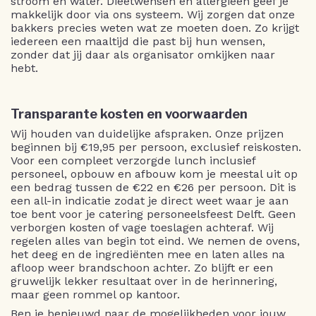
stroom en water. Dieetwensen en allergieën geef je
makkelijk door via ons systeem. Wij zorgen dat onze
bakkers precies weten wat ze moeten doen. Zo krijgt
iedereen een maaltijd die past bij hun wensen,
zonder dat jij daar als organisator omkijken naar
hebt.
Transparante kosten en voorwaarden
Wij houden van duidelijke afspraken. Onze prijzen
beginnen bij €19,95 per persoon, exclusief reiskosten.
Voor een compleet verzorgde lunch inclusief
personeel, opbouw en afbouw kom je meestal uit op
een bedrag tussen de €22 en €26 per persoon. Dit is
een all-in indicatie zodat je direct weet waar je aan
toe bent voor je catering personeelsfeest Delft. Geen
verborgen kosten of vage toeslagen achteraf. Wij
regelen alles van begin tot eind. We nemen de ovens,
het deeg en de ingrediënten mee en laten alles na
afloop weer brandschoon achter. Zo blijft er een
gruwelijk lekker resultaat over in de herinnering,
maar geen rommel op kantoor.
Ben je benieuwd naar de mogelijkheden voor jouw