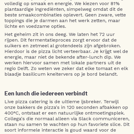
volledig op smaak en energie. We kiezen voor 81%
plantaardige ingrediënten, simpelweg omdat dit de
beste smaakcombinaties oplevert. Geen zware, vette
toppings die je darmen aan het werk zetten, maar
lichte en voedzame opties.
Het geheim zit in ons deeg. We laten het 72 uur
rijpen. Dit fermentatieproces zorgt ervoor dat de
suikers en zetmeel al grotendeels zijn afgebroken.
Hierdoor is de pizza licht verteerbaar. Je krijgt wel de
energie, maar niet de bekende after-lunch dip. We
werken hiervoor samen met lokale partners uit de
regio Delft. Zo weten we zeker dat elke tomaat en elk
blaadje basilicum kneitervers op je bord belandt.
Een lunch die iedereen verbindt
Live pizza catering is de ultieme ijsbreker. Terwijl
onze bakkers de pizza's in 120 seconden afbakken op
400°C, ontstaat er een natuurlijke ontmoetingsplek.
Collega's die normaal alleen via Slack communiceren,
staan nu samen te wachten op hun favoriete slice. Dit
soort informele interactie is goud waard voor de