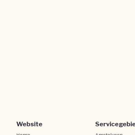
Γ
Website
Servicegebi
Home
Amstelveen