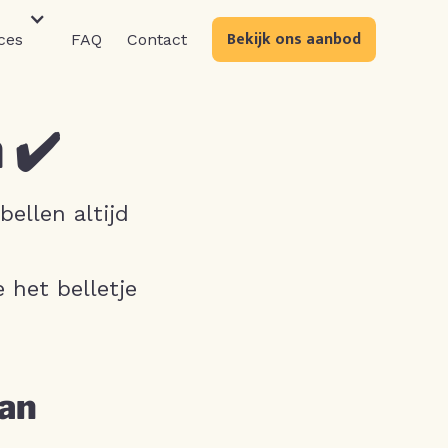
Bekijk ons aanbod
ces
FAQ
Contact
 ✔️
ellen altijd
 het belletje
aan