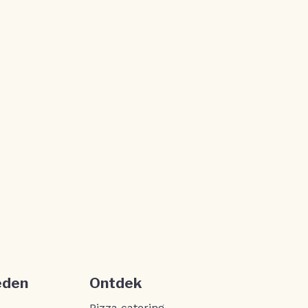
eden
Ontdek
Pizza catering