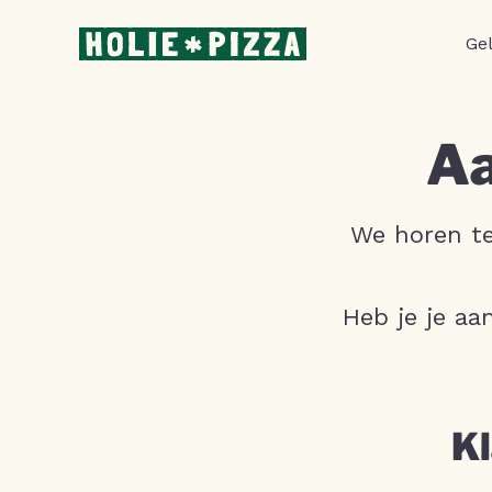
Ge
Aa
We horen te
Heb je je aa
Kl