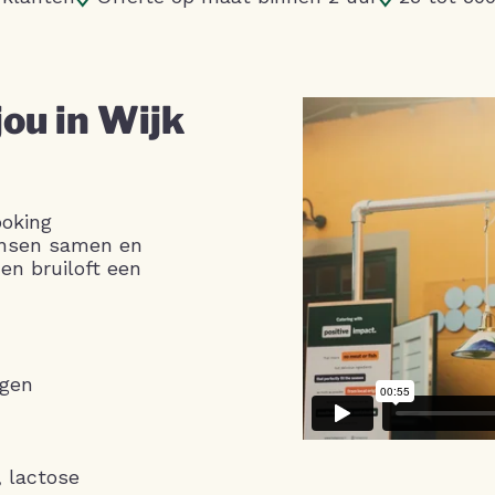
jou in Wijk
ooking
ensen samen en
en bruiloft een
agen
, lactose