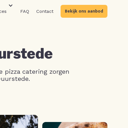
Bekijk ons aanbod
ces
FAQ
Contact
uurstede
e pizza catering zorgen
 Duurstede.