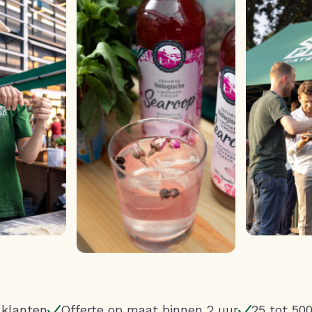
Γ
 klanten
Offerte op maat binnen 2 uur
25 tot 50