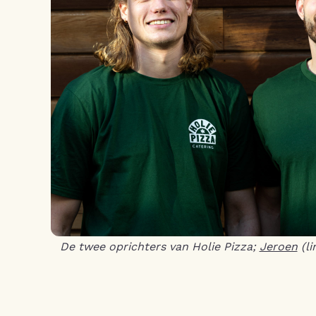
De twee oprichters van Holie Pizza;
Jeroen
(li