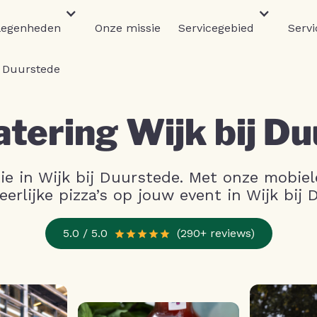
legenheden
Onze missie
Servicegebied
Servi
j Duurstede
atering Wijk bij D
tie in Wijk bij Duurstede. Met onze mobiel
eerlijke pizza’s op jouw event in Wijk bij
5.0 / 5.0
(290+ reviews)