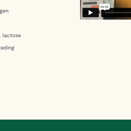
agen
, lactose
teding