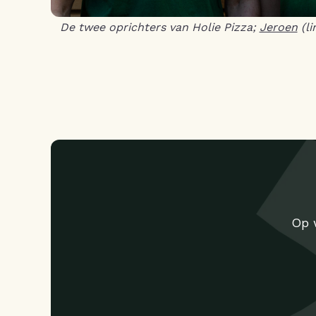
De twee oprichters van Holie Pizza;
Jeroen
(li
Op 