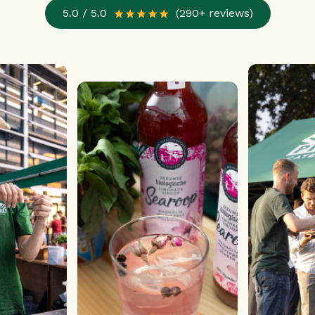
Γ
5.0 / 5.0
(290+ reviews)