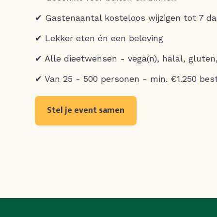
✔ Gastenaantal kosteloos wijzigen tot 7 d
✔ Lekker eten én een beleving
✔ Alle dieetwensen - vega(n), halal, gluten
✔ Van 25 - 500 personen - min. €1.250 bes
Stel je event samen