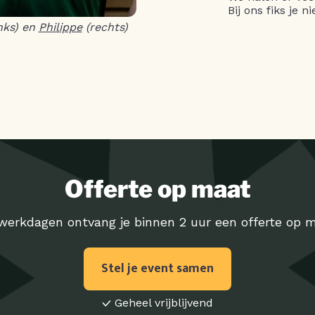
Bij ons fiks je 
nks) en
Philippe
(rechts)
Offerte op maat
werkdagen ontvang je binnen 2 uur een offerte op m
Stel je event samen
Geheel vrijblijvend