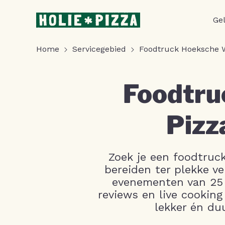
Ge
Home
Servicegebied
Foodtruck Hoeksche 
Foodtru
Pizz
Zoek je een foodtruc
bereiden ter plekke ve
evenementen van 25 t
reviews en live cookin
lekker én du