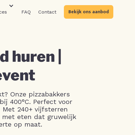
Bekijk ons aanbod
ces
FAQ
Contact
 huren |
event
kt? Onze pizzabakkers
bij 400°C. Perfect voor
 Met 240+ vijfsterren
 met eten dat gruwelijk
erte op maat.